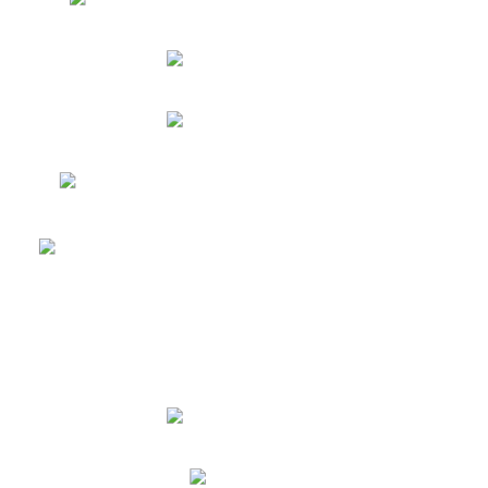
)
黒砂糖
ここあ
)
けせん(
シ
ナモン
舗
)
しょうが
(
一
部
店
で
の
み
販
売
落花生
抹茶