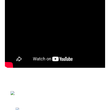
お品書き
ふくれ菓子
ふくれ(
プ
レーン