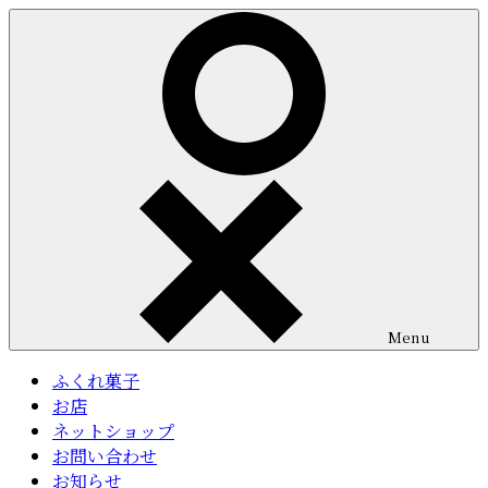
コ
ン
テ
ン
ツ
へ
ス
キ
ッ
プ
Menu
ふくれ菓子
お店
ネットショップ
お問い合わせ
お知らせ